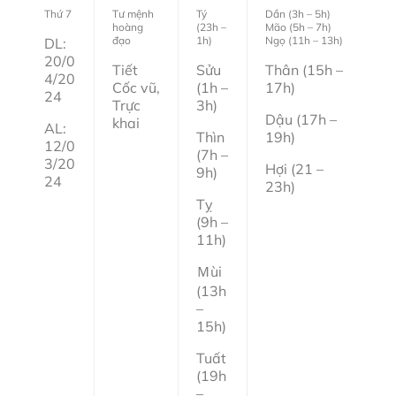
Thứ 7
Tư mệnh
Tý
Dần (3h – 5h)
hoàng
(23h –
Mão (5h – 7h)
đạo
1h)
Ngọ (11h – 13h)
DL:
20/0
Tiết
Sửu
Thân (15h –
4/20
Cốc vũ,
(1h –
17h)
24
Trực
3h)
Dậu (17h –
khai
AL:
Thìn
19h)
12/0
(7h –
3/20
Hợi (21 –
9h)
24
23h)
Tỵ
(9h –
11h)
Ｍùi
(13h
–
15h)
Tuất
(19h
–