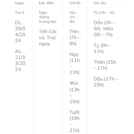
Ngày
Đặc điểm
Giờ tốt
Giờ xấu
Thứ 3
Ngọc
Sửu
Tý (23h – 1h)
đường
(1h –
hoàng đạo
3h)
DL:
Dần (3h –
29/0
5h) Mão
Tiết Cốc
Thìn
4/20
(5h – 7h)
vũ, Trực
(7h –
24
nguy
9h)
Tỵ (9h –
AL:
11h)
Ngọ
21/0
(11h
Thân (15h
3/20
–
– 17h)
24
13h)
Dậu (17h –
Ｍùi
19h)
(13h
–
15h)
Tuất
(19h
–
21h)