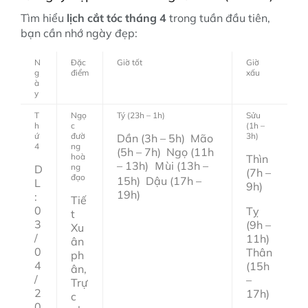
Tìm hiểu
lịch cắt tóc tháng 4
trong tuần đầu tiên,
bạn cần nhớ ngày đẹp:
N
Đặc
Giờ tốt
Giờ
g
điểm
xấu
à
y
T
Ngọ
Tý (23h – 1h)
Sửu
h
c
(1h –
ứ
đườ
3h)
Dần (3h – 5h) Mão
4
ng
(5h – 7h) Ngọ (11h
hoà
Thìn
– 13h) Ｍùi (13h –
ng
D
(7h –
đạo
15h) Dậu (17h –
L
9h)
19h)
:
Tiế
0
Tỵ
t
3
(9h –
Xu
/
11h)
ân
0
Thân
ph
4
(15h
ân,
/
–
Trự
2
17h)
c
0