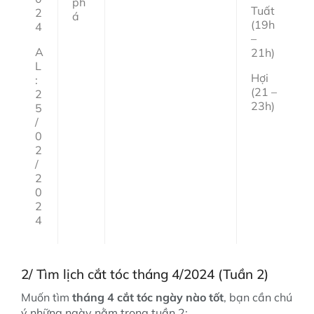
ph
Tuất
2
á
(19h
4
–
A
21h)
L
Hợi
:
(21 –
2
23h)
5
/
0
2
/
2
0
2
4
2/ Tìm lịch cắt tóc tháng 4/2024 (Tuần 2)
Muốn tìm
tháng 4 cắt tóc ngày nào tốt
, bạn cần chú
ý những ngày nằm trong tuần 2: