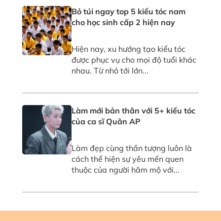
Bỏ túi ngay top 5 kiểu tóc nam
cho học sinh cấp 2 hiện nay
Hiện nay, xu hướng tạo kiểu tóc
được phục vụ cho mọi độ tuổi khác
nhau. Từ nhỏ tới lớn...
Làm mới bản thân với 5+ kiểu tóc
của ca sĩ Quân AP
Làm đẹp cùng thần tượng luôn là
cách thể hiện sự yêu mến quen
thuộc của người hâm mộ với...