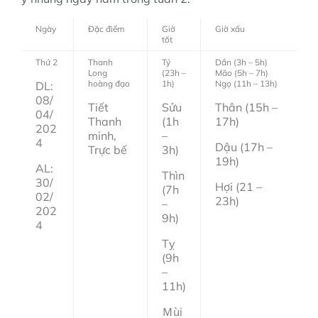
Ngày
Đặc điểm
Giờ
Giờ xấu
tốt
Thứ 2
Thanh
Tý
Dần (3h – 5h)
Long
(23h –
Mão (5h – 7h)
hoàng đạo
1h)
Ngọ (11h – 13h)
DL:
08/
Tiết
Sửu
Thân (15h –
04/
Thanh
(1h
17h)
202
minh,
–
4
Dậu (17h –
Trực bế
3h)
19h)
AL:
Thìn
30/
Hợi (21 –
(7h
02/
23h)
–
202
9h)
4
Tỵ
(9h
–
11h)
Ｍùi