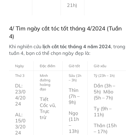
21h)
4/ Tìm ngày cắt tóc tốt tháng 4/2024 (Tuần
4)
Khi nghiên cứu
lịch cắt tóc tháng 4 năm 2024
, trong
tuần 4, bạn có thể chọn ngày đẹp là:
Ngày
Đặc điểm
Giờ tốt
Giờ xấu
Thứ 3
Minh
Sửu (1h
Tý (23h – 1h)
đường
– 3h)
hoàng
DL:
Dần (3h –
đạo
Thìn
23/0
5h) Mão
(7h –
4/20
(5h – 7h)
Tiết
9h)
24
Cốc vũ,
Tỵ (9h –
Trực
Ngọ
AL:
11h)
trừ
(11h
15/0
–
Thân (15h
3/20
13h)
– 17h)
24