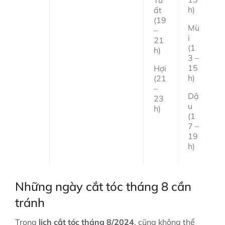
h)
ất
(19
Mù
–
i
21
(1
h)
3 –
15
Hợi
h)
(21
–
Dậ
23
u
h)
(1
7 –
19
h)
Những ngày cắt tóc tháng 8 cần
tránh
Trong
lịch cắt tóc tháng 8/2024
, cũng không thể