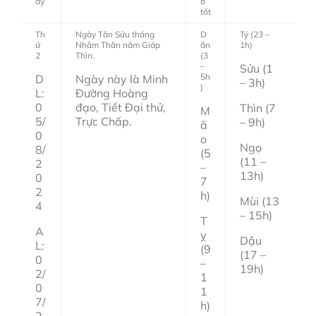
ày
ờ
tốt
Th
Ngày Tân Sửu tháng
D
Tý (23 –
ứ
Nhâm Thân năm Giáp
ần
1h)
2
Thìn.
(3
–
Sửu (1
5h
D
Ngày này là Minh
– 3h)
)
L:
Đường Hoàng
0
đạo, Tiết Đại thử,
Thìn (7
M
5/
Trực Chấp.
– 9h)
ã
0
o
Ngọ
8/
(5
(11 –
2
–
13h)
0
7
2
h)
Mùi (13
4
– 15h)
T
A
ỵ
Dậu
L:
(9
(17 –
0
–
19h)
2/
1
0
1
7/
h)