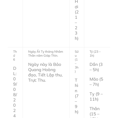
H
ợi
(2
1
–
2
3
h)
Th
Ngày Ất Tỵ tháng Nhâm
Sử
Tý (23 –
ứ
Thân năm Giáp Thìn.
u
1h)
6
(1
–
Ngày này là Bảo
Dần (3
3h
D
Quang Hoàng
– 5h)
)
L:
đạo, Tiết Lập thu,
0
Mão (5
Trực Thu.
T
9/
– 7h)
hì
0
n
Tỵ (9 –
8/
(7
11h)
2
–
0
9
Thân
2
h)
(15 –
4