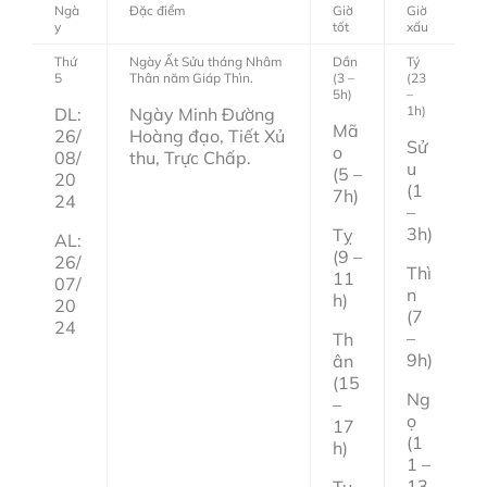
Ngà
Đặc điểm
Giờ
Giờ
y
tốt
xấu
Thứ
Ngày Ất Sửu tháng Nhâm
Dần
Tý
5
Thân năm Giáp Thìn.
(3 –
(23
5h)
–
1h)
DL:
Ngày Minh Đường
Mã
26/
Hoàng đạo, Tiết Xủ
Sử
o
08/
thu, Trực Chấp.
u
(5 –
20
(1
7h)
24
–
3h)
Tỵ
AL:
(9 –
26/
Thì
11
07/
n
h)
20
(7
24
–
Th
9h)
ân
(15
Ng
–
ọ
17
(1
h)
1 –
13
Tu