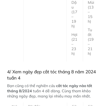
Dậ
Mùi
u
(13
(17
–
–
15
19
h)
h)
Tu
Hợi
ất
(21
(19
–
–
23
21
h)
h)
4/ Xem ngày đẹp cắt tóc tháng 8 năm 2024
tuần 4
Bạn cũng có thể nghiên cứu
cắt tóc ngày nào tốt
tháng 8/2024
tuần 4 dễ dàng. Cùng tham khảo
những ngày đẹp, mang lại nhiều may mắn nhất.