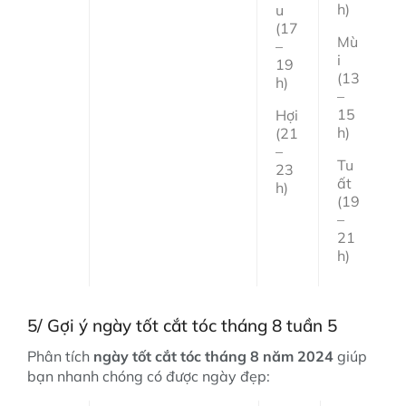
h)
u
(17
Mù
–
i
19
(13
h)
–
15
Hợi
h)
(21
–
Tu
23
ất
h)
(19
–
21
h)
5/ Gợi ý ngày tốt cắt tóc tháng 8 tuần 5
Phân tích
ngày tốt cắt tóc tháng 8 năm 2024
giúp
bạn nhanh chóng có được ngày đẹp: