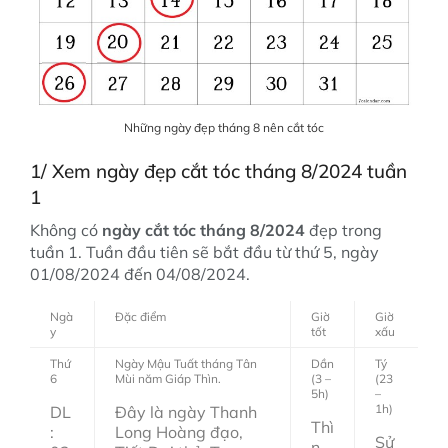
Những ngày đẹp tháng 8 nên cắt tóc
1/ Xem ngày đẹp cắt tóc tháng 8/2024 tuần
1
Không có
ngày cắt tóc tháng 8/2024
đẹp trong
tuần 1. Tuần đầu tiên sẽ bắt đầu từ thứ 5, ngày
01/08/2024 đến 04/08/2024.
Ngà
Đặc điểm
Giờ
Giờ
y
tốt
xấu
Thứ
Ngày Mậu Tuất tháng Tân
Dần
Tý
6
Mùi năm Giáp Thìn.
(3 –
(23
5h)
–
1h)
DL
Đây là ngày Thanh
Thì
:
Long Hoàng đạo,
Sử
n