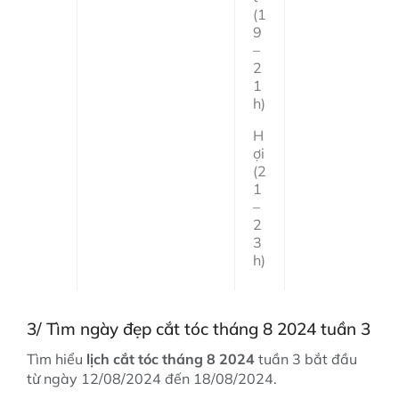
(1
9
–
2
1
h)
H
ợi
(2
1
–
2
3
h)
3/ Tìm ngày đẹp cắt tóc tháng 8 2024 tuần 3
Tìm hiểu
lịch cắt tóc tháng 8 2024
tuần 3 bắt đầu
từ ngày 12/08/2024 đến 18/08/2024.