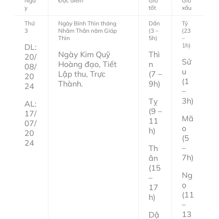
Ngà
Đặc điểm
Giờ
Giờ
y
tốt
xấu
Thứ
Ngày Bính Thìn tháng
Dần
Tý
3
Nhâm Thân năm Giáp
(3 –
(23
Thìn
5h)
–
1h)
DL:
Ngày Kim Quỹ
Thì
20/
Sử
Hoàng đạo, Tiết
n
08/
u
Lập thu, Trực
(7 –
20
(1
Thành.
9h)
24
–
3h)
Tỵ
AL:
(9 –
17/
Mã
11
07/
o
h)
20
(5
24
–
Th
7h)
ân
(15
Ng
–
ọ
17
(11
h)
–
13
Dậ