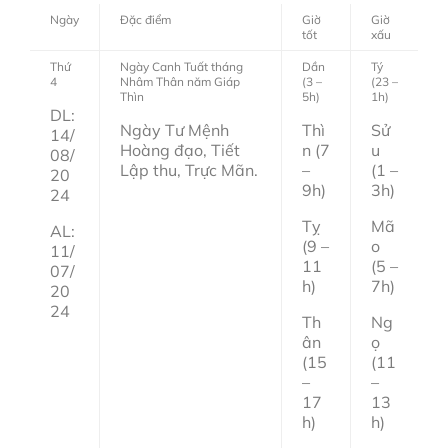
Ngày
Đặc điểm
Giờ
Giờ
tốt
xấu
Thứ
Ngày Canh Tuất tháng
Dần
Tý
4
Nhâm Thân năm Giáp
(3 –
(23 –
Thìn
5h)
1h)
DL:
Ngày Tư Mệnh
Thì
Sử
14/
Hoàng đạo, Tiết
n (7
u
08/
Lập thu, Trực Mãn.
–
(1 –
20
9h)
3h)
24
Tỵ
Mã
AL:
(9 –
o
11/
11
(5 –
07/
h)
7h)
20
24
Th
Ng
ân
ọ
(15
(11
–
–
17
13
h)
h)