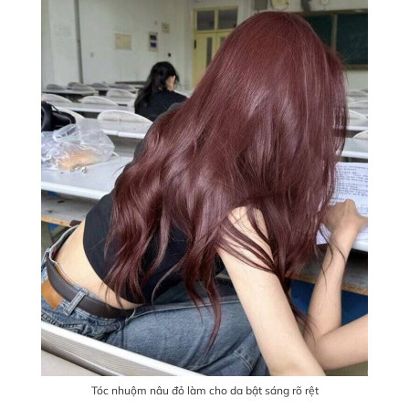
Tóc nhuộm nâu đỏ làm cho da bật sáng rõ rệt