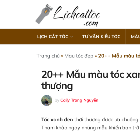
LỊCH CẮT TÓC
TƯ VẤN KIỂU TÓC
MÀU
Trang chủ
»
Màu tóc đẹp
»
20++ Mẫu màu tóc
20++ Mẫu màu tóc xan
thượng
by
Caily Trang Nguyễn
Tóc xanh đen
thời thượng được ưa chuộng 
Tham khảo ngay những mẫu khiến bạn trở n