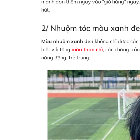
mạnh dạn thêm ngay vào “giỏ hàng” ngay. 
hút.
2/ Nhuộm tóc màu xanh đe
Màu nhuộm xanh đen
không chỉ được các 
biệt với tông
màu than chì
, các chàng trô
năng động, trẻ trung.