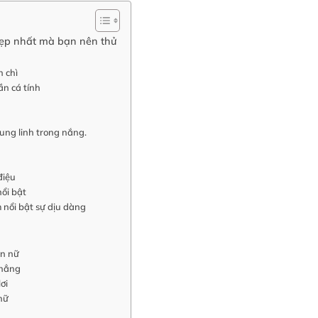
đẹp nhất mà bạn nên thử
t
 chì
n cá tính
ung linh trong nắng.
điệu
ổi bật
nổi bật sự dịu dàng
en nữ
thẳng
ơi
nữ