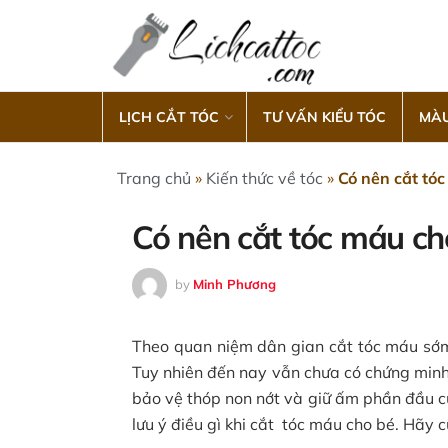
LỊCH CẮT TÓC
TƯ VẤN KIỂU TÓC
MÀU
Trang chủ
»
Kiến thức về tóc
»
Có nên cắt tó
Có nên cắt tóc máu c
by
Minh Phương
Theo quan niệm dân gian cắt tóc máu sớm
Tuy nhiên đến nay vẫn chưa có chứng minh
bảo vệ thóp non nớt và giữ ấm phần đầu c
lưu ý điều gì khi cắt tóc máu cho bé. Hãy 