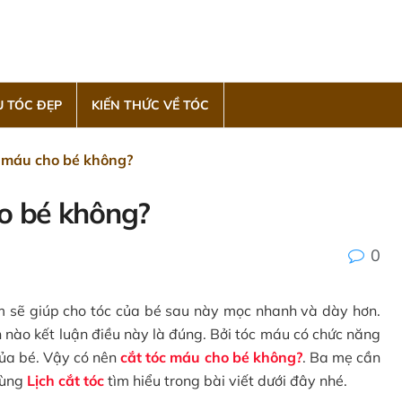
 TÓC ĐẸP
KIẾN THỨC VỀ TÓC
c máu cho bé không?
ho bé không?
0
 sẽ giúp cho tóc của bé sau này mọc nhanh và dày hơn.
 nào kết luận điều này là đúng. Bởi tóc máu có chức năng
ủa bé. Vậy có nên
cắt tóc máu cho bé không?
. Ba mẹ cần
cùng
Lịch cắt tóc
tìm hiểu trong bài viết dưới đây nhé.