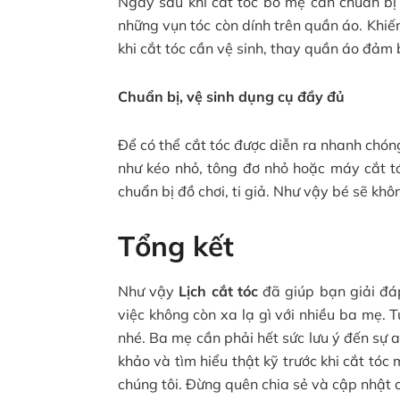
Ngay sau khi cắt tóc bố mẹ cần chuẩn bị 
những vụn tóc còn dính trên quần áo. Khiế
khi cắt tóc cần vệ sinh, thay quần áo đảm
Chuẩn bị, vệ sinh dụng cụ đầy đủ
Để có thể cắt tóc được diễn ra nhanh chó
như kéo nhỏ, tông đơ nhỏ hoặc máy cắt t
chuẩn bị đồ chơi, ti giả. Như vậy bé sẽ khô
Tổng kết
Như vậy
Lịch cắt tóc
đã giúp bạn giải đ
việc không còn xa lạ gì với nhiều ba mẹ. 
nhé. Ba mẹ cần phải hết sức lưu ý đến sự
khảo và tìm hiểu thật kỹ trước khi cắt tóc
chúng tôi. Đừng quên chia sẻ và cập nhật cá