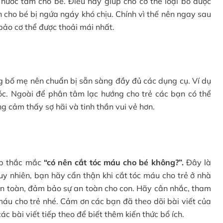
nước tắm cho bé. Điều này giúp cho cơ thể loại bỏ được
n cho bé bị ngứa ngáy khó chịu. Chính vì thế nên ngay sau
 bảo cơ thể được thoải mái nhất.
ng bố mẹ nên chuẩn bị sẵn sàng đầy đủ các dụng cụ. Ví dụ
óc. Ngoài để phân tâm lạc hướng cho trẻ các bạn có thể
ng cảm thấy sợ hãi và tinh thần vui vẻ hơn.
áp thắc mắc
“có nên cắt tóc máu cho bé không?”.
Đây là
Tuy nhiên, bạn hãy cẩn thận khi cắt tóc máu cho trẻ ở nhà
 an toàn, đảm bảo sự an toàn cho con. Hãy cân nhắc, tham
 máu cho trẻ nhé. Cảm ơn các bạn đã theo dõi bài viết của
c bài viết tiếp theo để biết thêm kiến thức bổ ích.