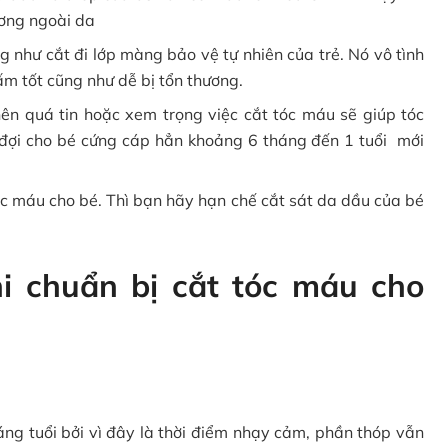
ương ngoài da
g như cắt đi lớp màng bảo vệ tự nhiên của trẻ. Nó vô tình
ấm tốt cũng như dễ bị tổn thương.
nên quá tin hoặc xem trọng việc cắt tóc máu sẽ giúp tóc
đợi cho bé cứng cáp hẳn khoảng 6 tháng đến 1 tuổi mới
óc máu cho bé. Thì bạn hãy hạn chế cắt sát da dầu của bé
hi chuẩn bị cắt tóc máu cho
áng tuổi bởi vì đây là thời điểm nhạy cảm, phần thóp vẫn