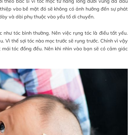
 theo bác sĩ vì tóc mọc từ nang lông dưới vùng da đầu
 thiệp vào bề mặt đó sẽ không có ảnh hưởng đến sự phát
 dày và dài phụ thuộc vào yếu tố di chuyển.
c như tóc bình thường. Nên việc rụng tóc là điều tất yếu.
. Vì thế sợi tóc nào mọc trước sẽ rụng trước. Chính vì vậy
t mái tóc đồng đều. Nên khi nhìn vào bạn sẽ có cảm giác