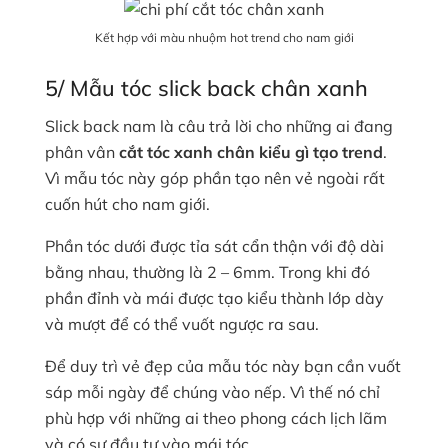
Kết hợp với màu nhuộm hot trend cho nam giới
5/ Mẫu tóc slick back chân xanh
Slick back nam là câu trả lời cho những ai đang
phân vân
cắt tóc xanh chân kiểu gì tạo trend
.
Vì mẫu tóc này góp phần tạo nên vẻ ngoài rất
cuốn hút cho nam giới.
Phần tóc dưới được tỉa sát cẩn thận với độ dài
bằng nhau, thường là 2 – 6mm. Trong khi đó
phần đỉnh và mái được tạo kiểu thành lớp dày
và mượt để có thể vuốt ngược ra sau.
Để duy trì vẻ đẹp của mẫu tóc này bạn cần vuốt
sáp mỗi ngày để chúng vào nếp. Vì thế nó chỉ
phù hợp với những ai theo phong cách lịch lãm
và có sự đầu tư vào mái tóc.