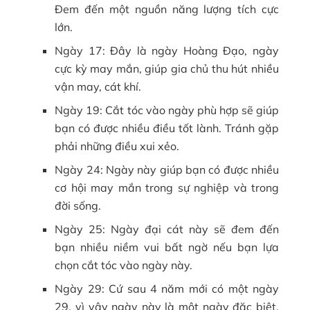
Đem đến một nguồn năng lượng tích cực
lớn.
Ngày 17: Đây là ngày Hoàng Đạo, ngày
cực kỳ may mắn, giúp gia chủ thu hút nhiều
vận may, cát khí.
Ngày 19: Cắt tóc vào ngày phù hợp sẽ giúp
bạn có được nhiều điều tốt lành. Tránh gặp
phải những điều xui xẻo.
Ngày 24: Ngày này giúp bạn có được nhiều
cơ hội may mắn trong sự nghiệp và trong
đời sống.
Ngày 25: Ngày đại cát này sẽ đem đến
bạn nhiều niềm vui bất ngờ nếu bạn lựa
chọn cắt tóc vào ngày này.
Ngày 29: Cứ sau 4 năm mới có một ngày
29, vì vậy ngày này là một ngày đặc biệt.