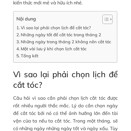
kiến thức mới mẻ và hữu ích nhé.
Nội dung
Vì sao lại phải chọn lịch để cắt tóc?
Những ngày tốt để cắt tóc trong tháng 2
Những ngày trong tháng 2 không nên cắt tóc
Một vài lưu ý khi chọn lịch cắt tóc
Tổng kết
Vì sao lại phải chọn lịch để
cắt tóc?
Câu hỏi vì sao cần phải chọn lịch cắt tóc được
rất nhiều người thắc mắc. Lý do cần chọn ngày
để cắt tóc bởi nó có thể ảnh hưởng lớn đến tài
vận của ta nếu ta cắt tóc. Trong một tháng, sẽ
có những ngày những ngày tốt và ngày xấu. Tùy