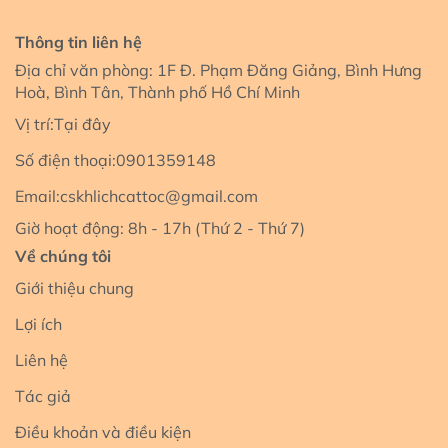
Thông tin liên hệ
Địa chỉ văn phòng: 1F Đ. Phạm Đăng Giảng, Bình Hưng
Hoà, Bình Tân, Thành phố Hồ Chí Minh
Vị trí:
Tại đây
Số điện thoại:
0901359148
Email:
cskhlichcattoc@gmail.com
Giờ hoạt động: 8h - 17h (Thứ 2 - Thứ 7)
Về chúng tôi
Giới thiệu chung
Lợi ích
Liên hệ
Tác giả
Điều khoản và điều kiện