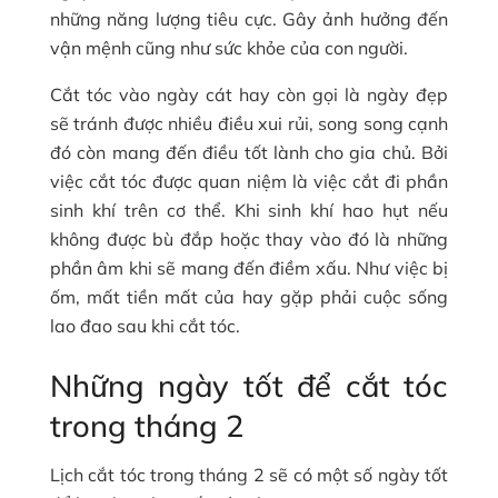
những năng lượng tiêu cực. Gây ảnh hưởng đến
vận mệnh cũng như sức khỏe của con người.
Cắt tóc vào ngày cát hay còn gọi là ngày đẹp
sẽ tránh được nhiều điều xui rủi, song song cạnh
đó còn mang đến điều tốt lành cho gia chủ. Bởi
việc cắt tóc được quan niệm là việc cắt đi phần
sinh khí trên cơ thể. Khi sinh khí hao hụt nếu
không được bù đắp hoặc thay vào đó là những
phần âm khi sẽ mang đến điềm xấu. Như việc bị
ốm, mất tiền mất của hay gặp phải cuộc sống
lao đao sau khi cắt tóc.
Những ngày tốt để cắt tóc
trong tháng 2
Lịch cắt tóc trong tháng 2 sẽ có một số ngày tốt