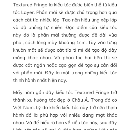
Textured Fringe là kiểu tóc được biến thể từ kiểu
tóc Layer. Phần mái sẽ được chú trọng hơn qua
cách cắt tỉa nhiều lớp. Tạo nên hiệu ứng xếp lớp
và độ phồng tự nhiên. Đặc điểm của kiểu tóc
này đó là phần mái thường được để dài vừa
phải, cách lông mày khoảng 1cm. Tùy vào từng
khuôn mặt sẽ được cắt tỉa tỉ mỉ để tạo độ dày
mỏng khác nhau. Và phần tóc hai bên thì sẽ
được cắt ngắn hoặc cạo gọn để tạo sự cân đối
với phần mái. Đây là một trong những kiểu tóc
thịnh hành nhất hiện nay.
Mấy năm gần đây kiểu tóc Textured Fringe trở
thành xu hướng tóc đẹp ở Châu Á. Trong đó có
Việt Nam. Lý do khiến kiểu tóc này trở nên thịnh
hành đó là phù hợp với nhiều dáng mặt khác
nhau. Và để hiểu rõ hơn về kiểu tóc này, sau đây
Lịch cắt tóc sẽ gợi ý đến bạn những kiểu tóc