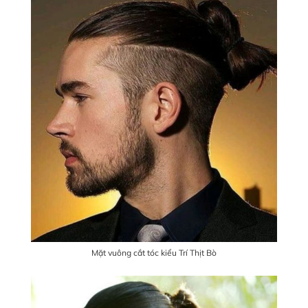
Mặt vuông cắt tóc kiểu Trí Thịt Bò