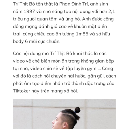
Trí Thịt Bò tên thật là Phan Đình Trí, anh sinh
năm 1997 và nhà sáng tạo nội dung với hơn 2,1
triệu người quan tâm và ủng hộ. Anh được cộng
đồng mạng đánh giá cao về khuôn mặt điển
trai, cùng chiều cao ấn tượng 1m85 và sở hữu
body 6 múi cực chuẩn.
Các nội dung mà Trí Thịt Bò khai thác là các
video về chế biến món ăn trong không gian bếp
tại nhà, video chia sẻ về tập luyện gym,… Cùng
với đó là cách nói chuyện hài hước, gần gũi, cách
phát âm tạo điểm nhấn trở thành đặc trưng của
Tiktoker này trên mạng xã hội.