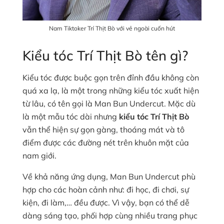
Nam Tiktoker Trí Thịt Bò với vẻ ngoài cuốn hút
Kiểu tóc Trí Thịt Bò tên gì?
Kiểu tóc được buộc gọn trên đỉnh đầu không còn
quá xa lạ, là một trong những kiểu tóc xuất hiện
từ lâu, có tên gọi là Man Bun Undercut. Mặc dù
là một mẫu tóc dài nhưng
kiểu tóc Trí Thịt Bò
vẫn thể hiện sự gọn gàng, thoáng mát và tô
điểm được các đường nét trên khuôn mặt của
nam giới.
Về khả năng ứng dụng, Man Bun Undercut phù
hợp cho các hoàn cảnh như: đi học, đi chơi, sự
kiện, đi làm,… đều được. Vì vậy, bạn có thể dễ
dàng sáng tạo, phối hợp cùng nhiều trang phục