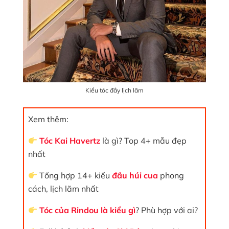
Kiểu tóc đầy lịch lãm
Xem thêm:
Tóc Kai Havertz
là gì? Top 4+ mẫu đẹp
nhất
Tổng hợp 14+ kiểu
đầu húi cua
phong
cách, lịch lãm nhất
Tóc của Rindou là kiểu gì
? Phù hợp với ai?