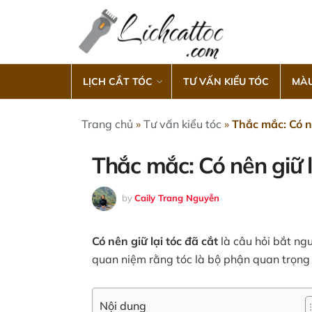
LỊCH CẮT TÓC
TƯ VẤN KIỂU TÓC
MÀU
Trang chủ
»
Tư vấn kiểu tóc
»
Thắc mắc: Có nê
Thắc mắc: Có nên giữ l
by
Caily Trang Nguyễn
Có nên giữ lại tóc đã cắt
là câu hỏi bắt ng
quan niệm rằng tóc là bộ phận quan trọng g
Nội dung