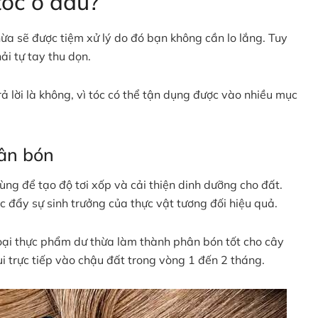
tóc ở đâu?
hừa sẽ được tiệm xử lý do đó bạn không cần lo lắng. Tuy
ải tự tay thu dọn.
ả lời là không, vì tóc có thể tận dụng được vào nhiều mục
hân bón
dùng để tạo độ tơi xốp và cải thiện dinh dưỡng cho đất.
c đẩy sự sinh trưởng của thực vật tương đối hiệu quả.
loại thực phẩm dư thừa làm thành phân bón tốt cho cây
i trực tiếp vào chậu đất trong vòng 1 đến 2 tháng.