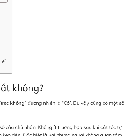
ông?
cắt không?
 được không
” đương nhiên là “Có”. Dù vậy cũng có một số
số của chủ nhân. Không ít trường hợp sau khi cắt tóc tự
 kéo đến. Đặc biệt là với những người không quan tâm