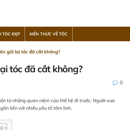
 TÓC ĐẸP
KIẾN THỨC VỀ TÓC
n giữ lại tóc đã cắt không?
ại tóc đã cắt không?
0
uồn từ những quan niệm của thế hệ đi trước. Người xưa
ắn liền với nhiều yếu tố tâm linh.