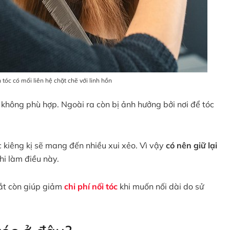
tóc có mối liên hệ chặt chẽ với linh hồn
 không phù hợp. Ngoài ra còn bị ảnh hưởng bởi nơi để tóc
c kiêng kị sẽ mang đến nhiều xui xẻo. Vì vậy
có nên giữ lại
i làm điều này.
cắt còn giúp giảm
chi phí nối tóc
khi muốn nối dài do sử