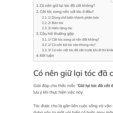
Có nên giữ lại tóc đã cắt không?
Cắt tóc xong nên vứt tóc ở đâu?
1/ Dùng chế biến thành phân bón
2/ Bán tóc
3/ Hiến tặng tóc
Câu hỏi thường gặp
1/ Cắt tóc xong có nên đốt không?
2/ Có nên bỏ tóc vào thùng rác?
3/ Có nên vất tóc đã cắt trước khi đi thi kh
Kết luận
Có nên giữ lại tóc đã 
Giải đáp cho thắc mắc “
Giữ lại tóc đã cắt
lưu ý khi thực hiện việc này.
Tóc được cho là gắn liền cuộc sống và vận 
dưng xảy ra một vài biến cố hoặc may mắn