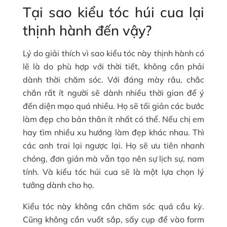
Tại sao kiểu tóc húi cua lại
thịnh hành đến vậy?
Lý do giải thích vì sao kiểu tóc này thịnh hành có
lẽ là do phù hợp với thời tiết, không cần phải
dành thời chăm sóc. Với đáng mày râu, chắc
chắn rất ít người sẽ dành nhiều thời gian để ý
đến diện mạo quá nhiều. Họ sẽ tối giản các bước
làm đẹp cho bản thân ít nhất có thể. Nếu chị em
hay tìm nhiều xu hướng làm đẹp khác nhau. Thì
các anh trai lại ngược lại. Họ sẽ ưu tiên nhanh
chóng, đơn giản mà vẫn tạo nên sự lịch sự, nam
tính. Và kiểu tóc húi cua sẽ là một lựa chọn lý
tưởng dành cho họ.
Kiểu tóc này không cần chăm sóc quá cầu kỳ.
Cũng không cần vuốt sắp, sấy cụp để vào form