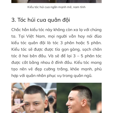
Kiểu tóc húi cua ngắn mạnh mẽ, nam tính
3. Tóc húi cua quân đội
Chắc hẳn kiểu tóc này không còn xa lạ với chúng
ta. Tại Việt Nam, mọi người vẫn hay nói đùa
kiểu tóc quân đội là tóc 3 phân hoặc 5 phân.
Kiểu tóc sẽ được được tỉa gọn gàng, sạch chân
tóc ở hai bên đầu. Và sẽ để lại 3 – 5 phân tóc
được cắt bằng nhau ở đỉnh đầu. Kiểu tóc mang
tạo nên vẻ đẹp cường trắng, khỏe mạnh, phù
hợp với quân nhân phục vụ trong quân ngũ.